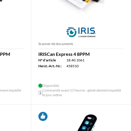
Scanner de documents
 8PPM
IRISCan Express 4 8PPM
N° d'article
18.40.1061
Herst.-Art.-Nr.:
458510
Disponible
ement expédié
Commandé avant 15 heures - généralement expédié
le jour même