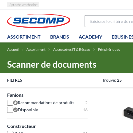
Sprache wechseln
ASSORTIMENT
BRANDS
ACADEMY
EBUSINE
Accueil
Assortiment
Accessoires IT & Réseau
Périphériques
Scanner de documents
FILTRES
Trouvé:
25
Fanions
Recommandations de produits
2
Disponible
16
Constructeur