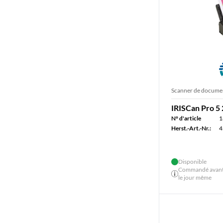
Scanner de docume
IRISCan Pro 
N° d'article
1
Herst.-Art.-Nr.:
4
Disponible
Commandé avant 
le jour même