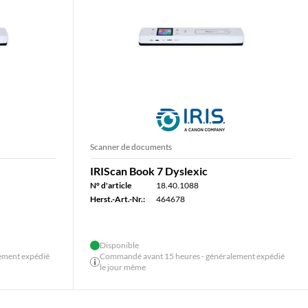
Scanner de documents
IRIScan Book 7 Dyslexic
N° d'article
18.40.1088
Herst.-Art.-Nr.:
464678
Disponible
ement expédié
Commandé avant 15 heures - généralement expédié
le jour même