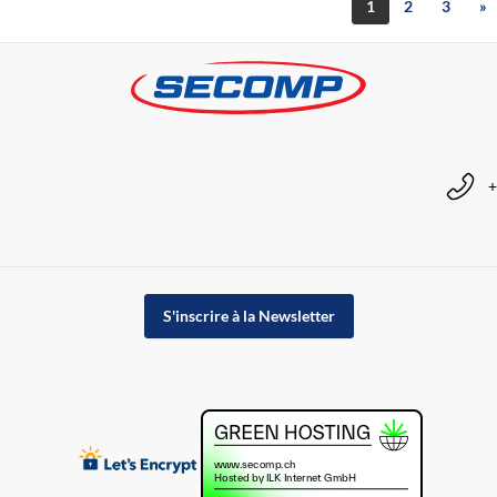
1
2
3
»
+
S'inscrire à la Newsletter