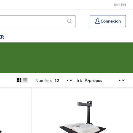
Info EN
Connexion
ER
Numéro:
Tri: