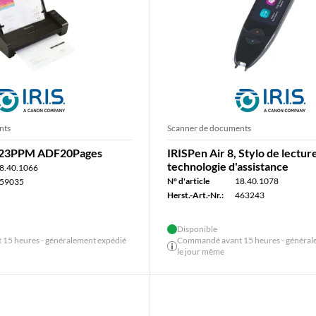
nts
Scanner de documents
5 23PPM ADF20Pages
IRISPen Air 8, Stylo de lectur
technologie d'assistance
8.40.1066
N° d'article
18.40.1078
59035
Herst.-Art.-Nr.:
463243
Disponible
15 heures - généralement expédié
Commandé avant 15 heures - général
le jour même