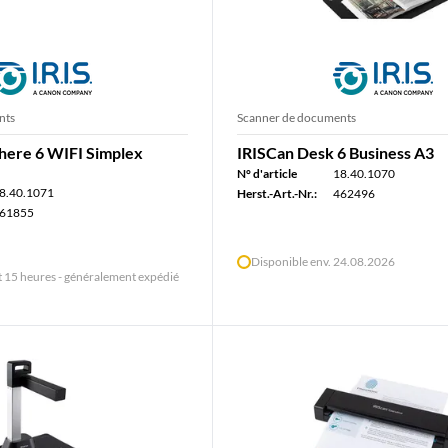
nts
Scanner de documents
ere 6 WIFI Simplex
IRISCan Desk 6 Business A3
N° d'article
18.40.1070
8.40.1071
Herst.-Art.-Nr.:
462496
61855
Disponible env. 24.08.2026
15 heures - généralement expédié