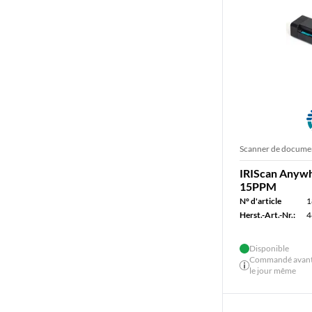
Scanner de docume
IRIScan Anywh
15PPM
N° d'article
1
Herst.-Art.-Nr.:
4
Disponible
Commandé avant 
le jour même