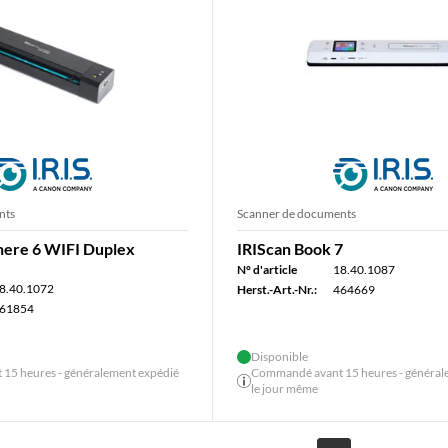
nts
Scanner de documents
ere 6 WIFI Duplex
IRIScan Book 7
N° d'article
18.40.1087
8.40.1072
Herst.-Art.-Nr.:
464669
61854
Disponible
15 heures - généralement expédié
Commandé avant 15 heures - général
le jour même