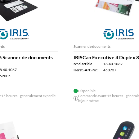
nts
Scanner de documents
6 Scanner de documents
IRISCan Executive 4 Duplex
N° d'article
18.40.1062
8.40.1067
Herst.-Art.-Nr.:
458737
62005
Disponible
15 heures - généralement expédié
Commandé avant 15 heures - général
le jour même