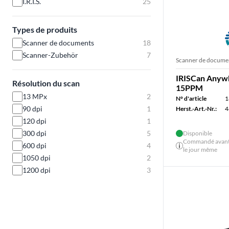
I.R.I.S.
25
Types de produits
Scanner de documents
18
Scanner-Zubehör
7
Scanner de docume
IRISCan Anywh
Résolution du scan
15PPM
13 MPx
2
N° d'article
1
90 dpi
1
Herst.-Art.-Nr.:
4
120 dpi
1
300 dpi
5
Disponible
Commandé avant 
600 dpi
4
le jour même
1050 dpi
2
1200 dpi
3