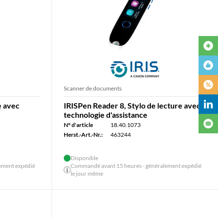
Scanner de documents
e avec
IRISPen Reader 8, Stylo de lecture avec
technologie d'assistance
N° d'article
18.40.1073
Herst.-Art.-Nr.:
463244
Disponible
ement expédié
Commandé avant 15 heures - généralement expédié
le jour même