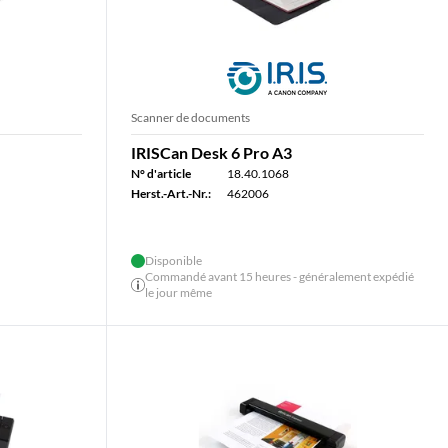
Scanner de documents
IRISCan Desk 6 Pro A3
N° d'article
18.40.1068
Herst.-Art.-Nr.:
462006
Disponible
Commandé avant 15 heures - généralement expédié
le jour même