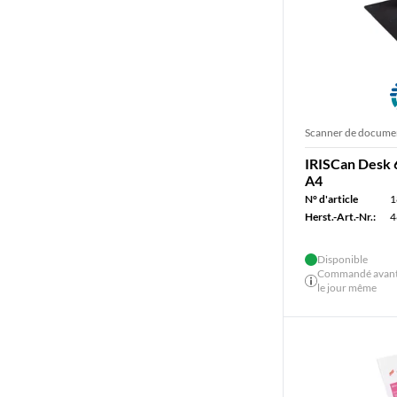
Scanner de docume
IRISCan Desk 
A4
N° d'article
1
Herst.-Art.-Nr.:
4
Disponible
Commandé avant 
le jour même