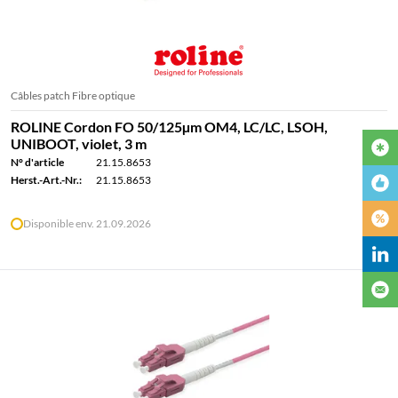
Câbles patch Fibre optique
ROLINE Cordon FO 50/125µm OM4, LC/LC, LSOH,
UNIBOOT, violet, 3 m
N° d'article
21.15.8653
Herst.-Art.-Nr.:
21.15.8653
Disponible env. 21.09.2026