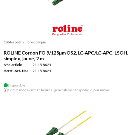
Câbles patch Fibre optique
ROLINE Cordon FO 9/125µm OS2, LC-APC/LC-APC, LSOH,
simplex, jaune, 2 m
N° d'article
21.15.8621
Herst.-Art.-Nr.:
21.15.8621
Disponible
Commandé avant 15 heures - généralement expédié le jour même