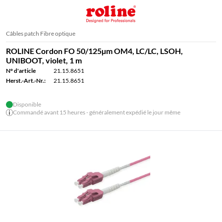
Câbles patch Fibre optique
ROLINE Cordon FO 50/125µm OM4, LC/LC, LSOH,
UNIBOOT, violet, 1 m
N° d'article
21.15.8651
Herst.-Art.-Nr.:
21.15.8651
Disponible
Commandé avant 15 heures - généralement expédié le jour même