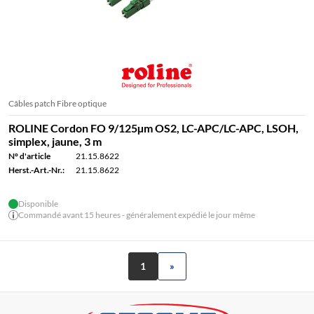
Câbles patch Fibre optique
ROLINE Cordon FO 9/125µm OS2, LC-APC/LC-APC, LSOH,
simplex, jaune, 3 m
N° d'article
21.15.8622
Herst.-Art.-Nr.:
21.15.8622
Disponible
Commandé avant 15 heures - généralement expédié le jour même
1
»