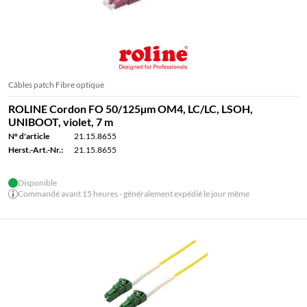
Câbles patch Fibre optique
ROLINE Cordon FO 50/125µm OM4, LC/LC, LSOH,
UNIBOOT, violet, 7 m
N° d'article
21.15.8655
Herst.-Art.-Nr.:
21.15.8655
Disponible
Commandé avant 15 heures - généralement expédié le jour même