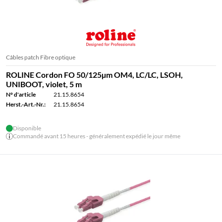
Câbles patch Fibre optique
ROLINE Cordon FO 50/125µm OM4, LC/LC, LSOH,
UNIBOOT, violet, 5 m
N° d'article
21.15.8654
Herst.-Art.-Nr.:
21.15.8654
Disponible
Commandé avant 15 heures - généralement expédié le jour même