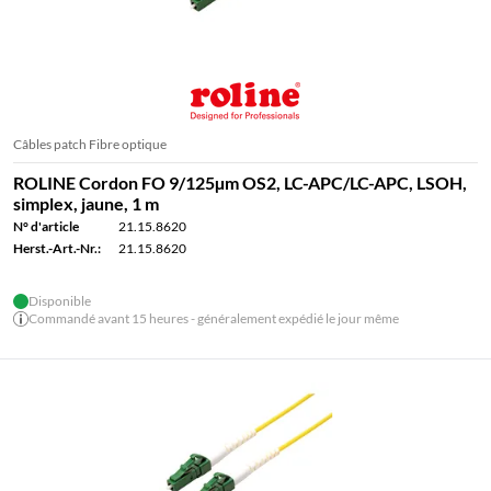
Câbles patch Fibre optique
ROLINE Cordon FO 9/125µm OS2, LC-APC/LC-APC, LSOH,
simplex, jaune, 1 m
N° d'article
21.15.8620
Herst.-Art.-Nr.:
21.15.8620
Disponible
Commandé avant 15 heures - généralement expédié le jour même