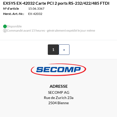
EXSYS EX-42032 Carte PCI 2 ports RS-232/422/485 FTDI
N° d'article
15.06.3367
Herst.-Art.-Nr.:
EX-42032
Disponible
Commandé avant 15 heures - généralement expédié le jour même
1
»
ADRESSE
SECOMP AG
Rue de Zurich 23a
2504 Bienne