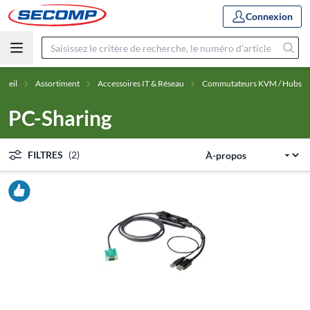
Connexion
cueil
Assortiment
Accessoires IT & Réseau
Commutateurs KVM / Hubs
PC-Sharing
FILTRES
(2)