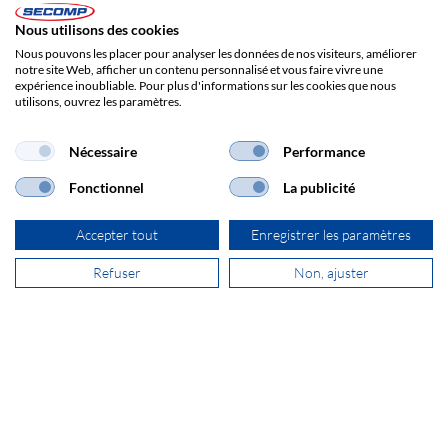
Nous utilisons des cookies
Nous pouvons les placer pour analyser les données de nos visiteurs, améliorer
notre site Web, afficher un contenu personnalisé et vous faire vivre une
expérience inoubliable. Pour plus d'informations sur les cookies que nous
utilisons, ouvrez les paramètres.
Nécessaire
Performance
Fonctionnel
La publicité
ADRESSE
SECOMP AG
Accepter tout
Enregistrer les paramètres
Rue de Zurich 23a
2504 Bienne
Refuser
Non, ajuster
+41 32 341 80 05
ouest@secomp.ch