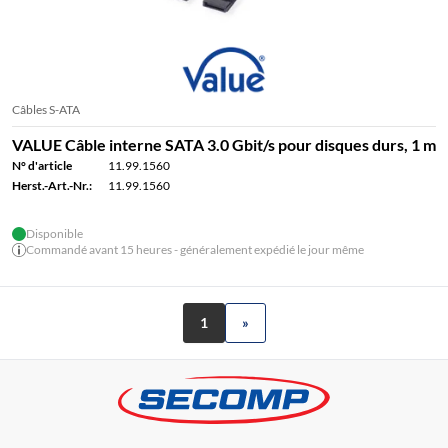
Câbles S-ATA
VALUE Câble interne SATA 3.0 Gbit/s pour disques durs, 1 m
N° d'article
11.99.1560
Herst.-Art.-Nr.:
11.99.1560
Disponible
Commandé avant 15 heures - généralement expédié le jour même
1
»