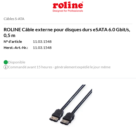
Câbles S-ATA
ROLINE Câble externe pour disques durs eSATA 6.0 Gbit/s,
0,5 m
N° d'article
11.03.1548
Herst.-Art.-Nr.:
11.03.1548
Disponible
Commandé avant 15 heures - généralement expédié le jour même