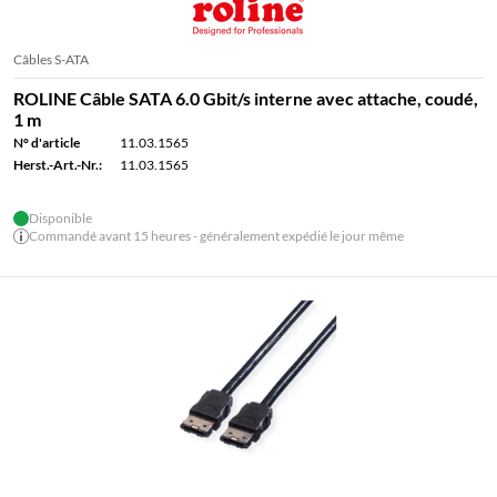
Câbles S-ATA
ROLINE Câble SATA 6.0 Gbit/s interne avec attache, coudé,
1 m
N° d'article
11.03.1565
Herst.-Art.-Nr.:
11.03.1565
Disponible
Commandé avant 15 heures - généralement expédié le jour même