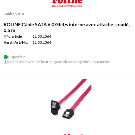
Câbles S-ATA
ROLINE Câble SATA 6.0 Gbit/s interne avec attache, coudé,
0,5 m
N° d'article
11.03.1564
Herst.-Art.-Nr.:
11.03.1564
Disponible
Commandé avant 15 heures - généralement expédié le jour même