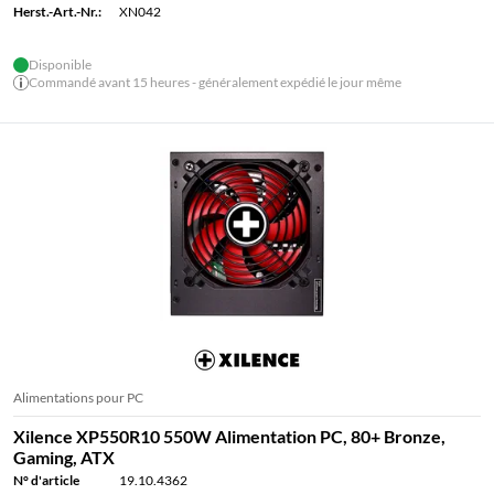
Herst.-Art.-Nr.:
XN042
Disponible
Commandé avant 15 heures - généralement expédié le jour même
Alimentations pour PC
Xilence XP550R10 550W Alimentation PC, 80+ Bronze,
Gaming, ATX
N° d'article
19.10.4362