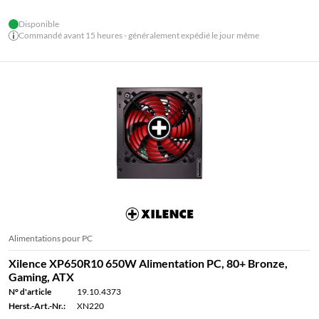
Disponible
Commandé avant 15 heures - généralement expédié le jour même
Alimentations pour PC
Xilence XP650R10 650W Alimentation PC, 80+ Bronze,
Gaming, ATX
N° d'article
19.10.4373
Herst.-Art.-Nr.:
XN220