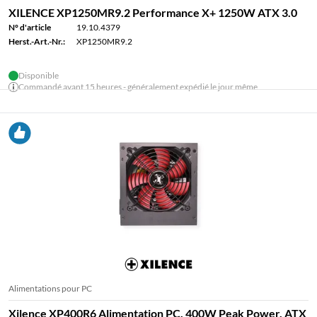
XILENCE XP1250MR9.2 Performance X+ 1250W ATX 3.0
N° d'article
19.10.4379
Herst.-Art.-Nr.:
XP1250MR9.2
Disponible
Commandé avant 15 heures - généralement expédié le jour même
Alimentations pour PC
Xilence XP400R6 Alimentation PC, 400W Peak Power, ATX