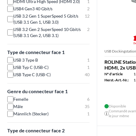
HDMI Ultra High Speed (HDMI 2.0)
1
USB4 Gen3 40 Gbit/s
2
USB 3.2 Gen 1 SuperSpeed 5 Gbit/s
12
(USB 3.1 Gen 1, USB 3.0)
USB 3.2 Gen 2 SuperSpeed 10 Gbit/s
2
(USB 3.1 Gen 2, USB 3.1)
USB Dockingstatio
Type de connecteur face 1
USB 3 Type B
1
ROLINE Statio
USB Typ C (USB-C)
1
HDMI, 2x USB 
N° d'article
1
USB Type C (USB-C)
40
Herst.-Art.-Nr.:
1
Genre du connecteur face 1
Femelle
6
Mâle
35
Disponible
Commandé avant 
Männlich (Stecker)
1
le jour même
Type de connecteur face 2