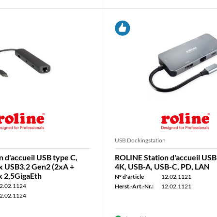
n
USB Dockingstation
 d'accueil USB type C,
ROLINE Station d'accueil US
x USB3.2 Gen2 (2xA +
4K, USB-A, USB-C, PD, LAN
x 2,5GigaEth
N° d'article
12.02.1121
2.02.1124
Herst.-Art.-Nr.:
12.02.1121
2.02.1124