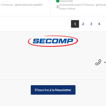
Disponible
15 heures - généralement expédié
Commandé avant 15 heures - général
le jour même
1
2
3
4
+
S'inscrire à la Newsletter