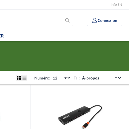
Info EN
Connexion
ER
Numéro:
Tri: