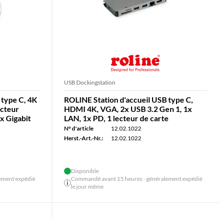
USB Dockingstation
 type C, 4K
ROLINE Station d'accueil USB type C,
ecteur
HDMI 4K, VGA, 2x USB 3.2 Gen 1, 1x
x Gigabit
LAN, 1x PD, 1 lecteur de carte
N° d'article
12.02.1022
Herst.-Art.-Nr.:
12.02.1022
Disponible
ement expédié
Commandé avant 15 heures - généralement expédié
le jour même