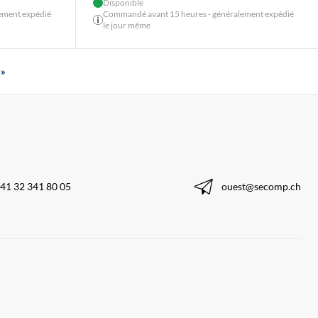
Disponible
ement expédié
Commandé avant 15 heures - généralement expédié
le jour même
»
41 32 341 80 05
ouest@secomp.ch