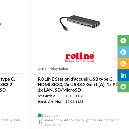
USB Dockingstation
 type C,
ROLINE Station d'accueil USB type C,
USB3.2
HDMI 8K30, 2x USB3.2 Gen1 (A), 1x PD,
oSD
1x LAN, SD/MicroSD
N° d'article
12.02.1123
Herst.-Art.-Nr.:
12.02.1123
Disponible
ement expédié
Commandé avant 15 heures - généralement expédié
le jour même