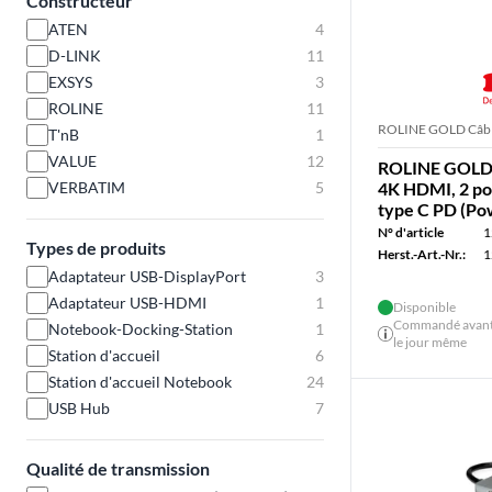
Constructeur
ATEN
4
D-LINK
11
EXSYS
3
ROLINE
11
ROLINE GOLD Câbl
T'nB
1
VALUE
12
ROLINE GOLD S
VERBATIM
5
4K HDMI, 2 po
type C PD (Po
N° d'article
1
Types de produits
Herst.-Art.-Nr.:
1
Adaptateur USB-DisplayPort
3
Adaptateur USB-HDMI
1
Disponible
Commandé avant 
Notebook-Docking-Station
1
le jour même
Station d'accueil
6
Station d'accueil Notebook
24
USB Hub
7
Qualité de transmission