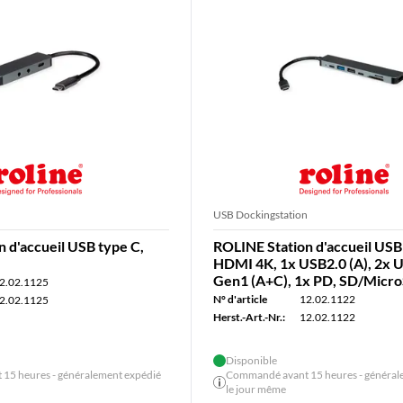
n
USB Dockingstation
 d'accueil USB type C,
ROLINE Station d'accueil USB
HDMI 4K, 1x USB2.0 (A), 2x 
Gen1 (A+C), 1x PD, SD/Micr
2.02.1125
N° d'article
12.02.1122
2.02.1125
Herst.-Art.-Nr.:
12.02.1122
Disponible
15 heures - généralement expédié
Commandé avant 15 heures - général
le jour même