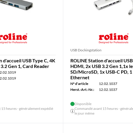
n
USB Dockingstation
n d'accueil USB Type C, 4K
ROLINE Station d'accueil USB
3.2 Gen 1, Card Reader
HDMI, 2x USB 3.2 Gen 1,1x l
SD/MicroSD, 1x USB-C PD, 1 
2.02.1019
Ethernet
2.02.1019
N° d'article
12.02.1037
Herst.-Art.-Nr.:
12.02.1037
Disponible
15 heures - généralement expédié
Commandé avant 15 heures - général
le jour même