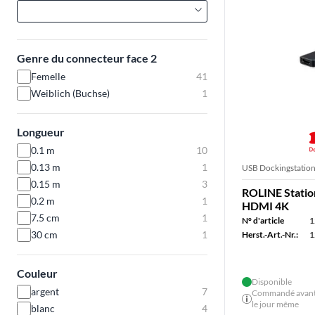
Genre du connecteur face 2
Femelle
41
Weiblich (Buchse)
1
Longueur
0.1 m
10
0.13 m
1
USB Dockingstatio
0.15 m
3
ROLINE Station
0.2 m
1
HDMI 4K
7.5 cm
1
N° d'article
1
30 cm
1
Herst.-Art.-Nr.:
1
Couleur
Disponible
argent
7
Commandé avant 
le jour même
blanc
4