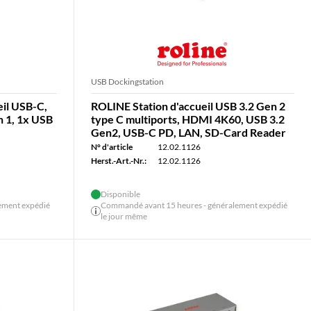
USB Dockingstation
il USB-C,
ROLINE Station d'accueil USB 3.2 Gen 2
n 1, 1x USB
type C multiports, HDMI 4K60, USB 3.2
Gen2, USB-C PD, LAN, SD-Card Reader
N° d'article
12.02.1126
Herst.-Art.-Nr.:
12.02.1126
Disponible
ement expédié
Commandé avant 15 heures - généralement expédié
le jour même