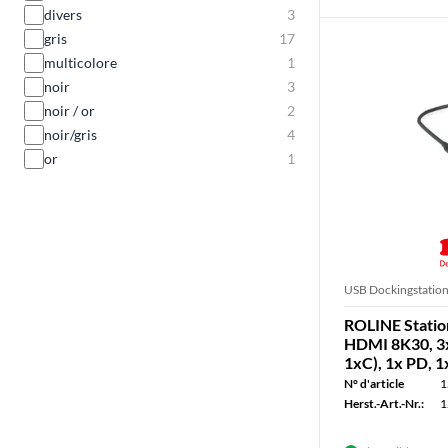
divers
3
gris
17
multicolore
1
noir
3
noir / or
2
noir/gris
4
or
1
USB Dockingstatio
ROLINE Station
HDMI 8K30, 3
1xC), 1x PD, 1
N° d'article
1
Herst.-Art.-Nr.:
1