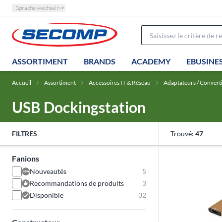
Sprache wechseln
ASSORTIMENT
BRANDS
ACADEMY
EBUSINE
Accueil
Assortiment
Accessoires IT & Réseau
Adaptateurs / Convert
USB Dockingstation
FILTRES
Trouvé:
47
Fanions
Nouveautés
5
Recommandations de produits
3
Disponible
32