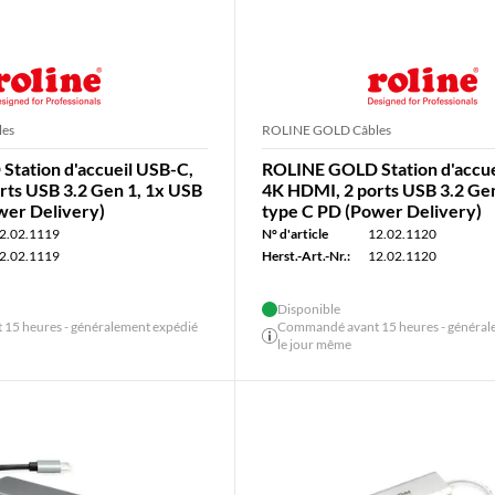
es
ROLINE GOLD Câbles
tation d'accueil USB-C,
ROLINE GOLD Station d'accue
rts USB 3.2 Gen 1, 1x USB
4K HDMI, 2 ports USB 3.2 Ge
wer Delivery)
type C PD (Power Delivery)
2.02.1119
N° d'article
12.02.1120
2.02.1119
Herst.-Art.-Nr.:
12.02.1120
Disponible
15 heures - généralement expédié
Commandé avant 15 heures - général
le jour même