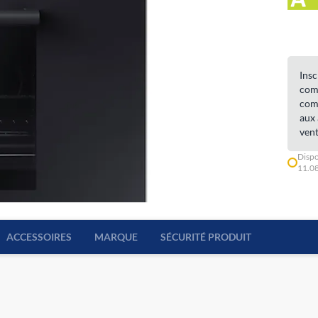
Insc
comm
comm
aux 
vent
Dispo
11.0
ACCESSOIRES
MARQUE
SÉCURITÉ PRODUIT