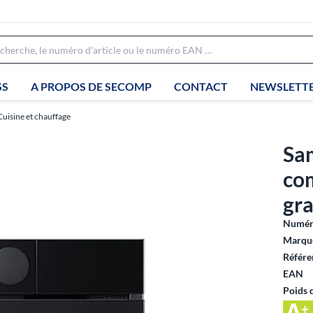
SS
A PROPOS DE SECOMP
CONTACT
NEWSLETT
Cuisine et chauffage
Sa
co
gra
Numéro
Marque
Référe
EAN
Poids 