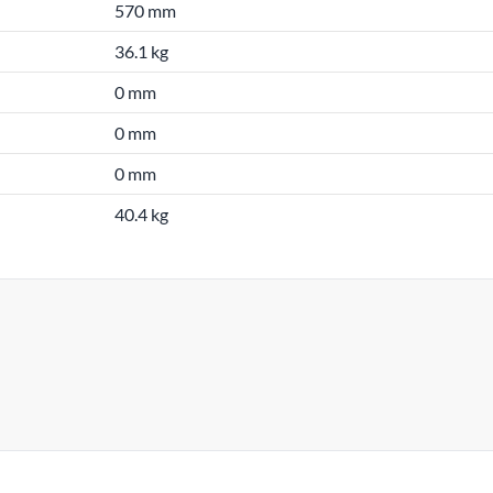
570 mm
36.1 kg
0 mm
0 mm
0 mm
40.4 kg