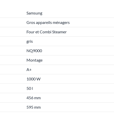
Samsung
Gros appareils ménagers
Four et Combi Steamer
gris
NQ9000
Montage
A+
1000 W
50 l
456 mm
595 mm