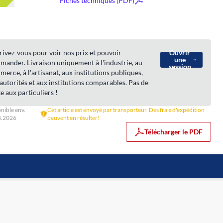
Fiches techniques (PDF)
rivez-vous pour voir nos prix et pouvoir
Ouvrir
une
ander. Livraison uniquement à l'industrie, au
session
erce, à l'artisanat, aux institutions publiques,
autorités et aux institutions comparables. Pas de
e aux particuliers !
nible env.
Cet article est envoyé par transporteur. Des frais d'expédition
8.2026
peuvent en résulter!
Télécharger le PDF