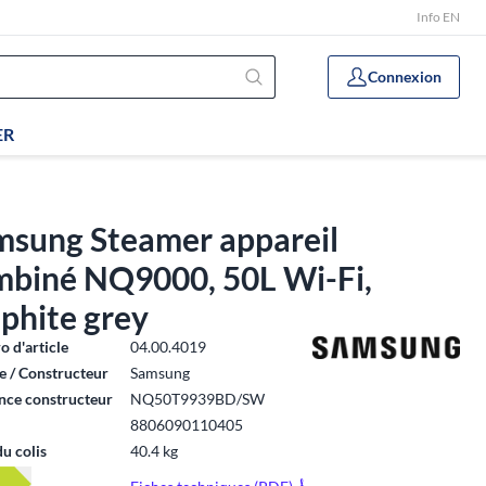
Info EN
Connexion
ER
msung Steamer appareil
mbiné NQ9000, 50L Wi-Fi,
phite grey
 d'article
04.00.4019
 / Constructeur
Samsung
nce constructeur
NQ50T9939BD/SW
8806090110405
du colis
40.4 kg