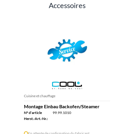
Accessoires
Cuisine et chauffage
Montage Einbau Backofen/Steamer
N° d'article
99.99.1010
Herst.-Art.-Nr.:
En attente de confirmation du fabricant