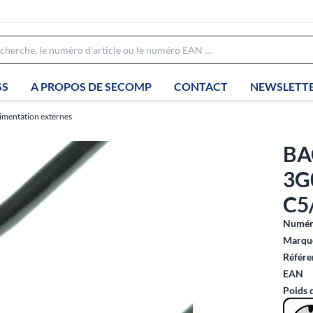
SS
A PROPOS DE SECOMP
CONTACT
NEWSLETT
limentation externes
BA
3G
C5
Numéro
Marque
Référe
EAN
Poids 