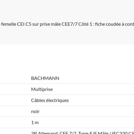
7
emelle CEI C5 sur prise mâle CEE7/7 Côté 1 : fiche coudée à contac
BACHMANN
Multiprise
Câbles électriques
noir
1 m
3P. Allemand, CEE 7/7, Type-E/F Mâle / IEC320 C5