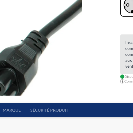
Insc
comm
comm
aux 
vent
Dispo
Comma
MARQUE
SÉCURITÉ PRODUIT