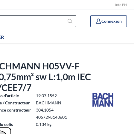
Info EN
Connexion
ER
CHMANN H05VV-F
0,75mm² sw L:1,0m IEC
/CEE7/7
 d'article
19.07.1552
 / Constructeur
BACHMANN
nce constructeur
304.1054
4057298143601
du colis
0.134 kg