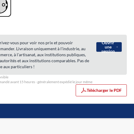
rivez-vous pour voir nos prix et pouvoir
Ouvrir
une
ander. Livraison uniquement à l'industrie, au
session
erce, à l'artisanat, aux institutions publiques,
autorités et aux institutions comparables. Pas de
e aux particuliers !
nible
ndé avant 15 heures - généralement expédié le jour même
Télécharger le PDF