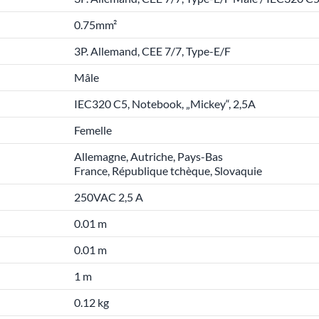
0.75mm²
3P. Allemand, CEE 7/7, Type-E/F
Mâle
IEC320 C5, Notebook, „Mickey“, 2,5A
Femelle
Allemagne, Autriche, Pays-Bas
France, République tchèque, Slovaquie
250VAC 2,5 A
0.01 m
0.01 m
1 m
0.12 kg