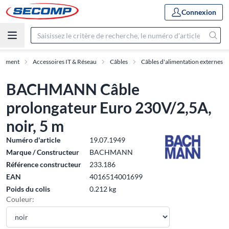
Connexion
rtiment
Accessoires IT & Réseau
Câbles
Câbles d'alimentation externes
BACHMANN Câble
prolongateur Euro 230V/2,5A,
noir, 5 m
Numéro d'article
19.07.1949
Marque / Constructeur
BACHMANN
Référence constructeur
233.186
EAN
4016514001699
Poids du colis
0.212 kg
Couleur: