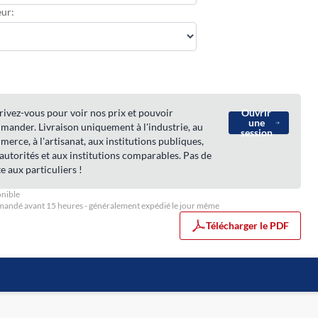
ur:
rivez-vous pour voir nos prix et pouvoir
Ouvrir
une
ander. Livraison uniquement à l'industrie, au
session
erce, à l'artisanat, aux institutions publiques,
autorités et aux institutions comparables. Pas de
e aux particuliers !
nible
ndé avant 15 heures - généralement expédié le jour même
Télécharger le PDF