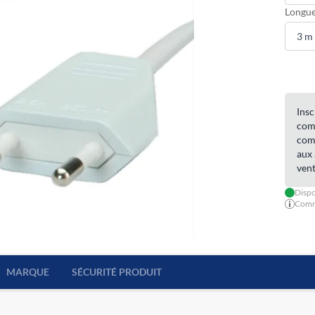
Longue
Insc
comm
comm
aux 
vent
Dispo
Comma
MARQUE
SÉCURITÉ PRODUIT