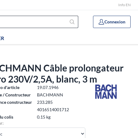
Info EN
Connexion
ER
CHMANN Câble prolongateur
o 230V/2,5A, blanc, 3 m
 d'article
19.07.1946
 / Constructeur
BACHMANN
nce constructeur
233.285
4016514001712
du colis
0.15 kg
r: