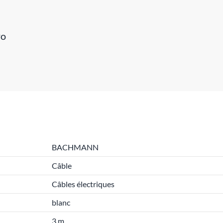
ro
BACHMANN
Câble
Câbles électriques
blanc
3 m