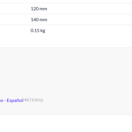
120 mm
140 mm
0.15 kg
no - Español
(467.0 Kio)