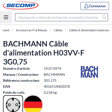
Connexion
rtiment
Accessoires IT & Réseau
Câbles
Câbles d'alimentation externes
BACHMANN Câble
d'alimentation H03VV-F
3G0,75
Numéro d'article
19.07.0974
Marque / Constructeur
BACHMANN
Référence constructeur
301.175
EAN
4016514002078
Poids du colis
0.218 kg