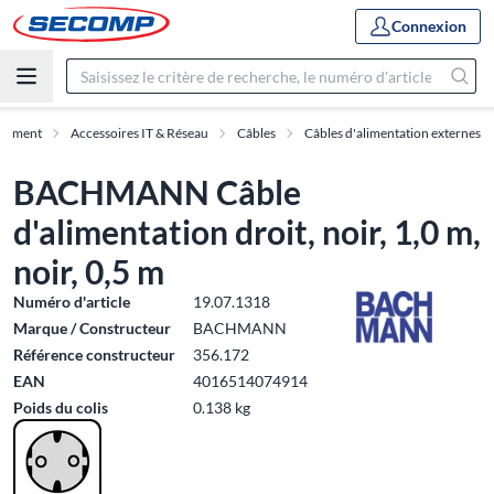
Connexion
rtiment
Accessoires IT & Réseau
Câbles
Câbles d'alimentation externes
BACHMANN Câble
d'alimentation droit, noir, 1,0 m,
noir, 0,5 m
Numéro d'article
19.07.1318
Marque / Constructeur
BACHMANN
Référence constructeur
356.172
EAN
4016514074914
Poids du colis
0.138 kg