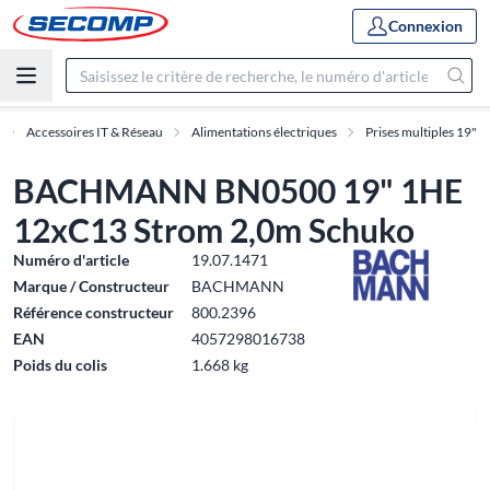
Connexion
Accessoires IT & Réseau
Alimentations électriques
Prises multiples 19"
BACHMANN BN0500 19" 1HE
12xC13 Strom 2,0m Schuko
Numéro d'article
19.07.1471
Marque / Constructeur
BACHMANN
Référence constructeur
800.2396
EAN
4057298016738
Poids du colis
1.668 kg