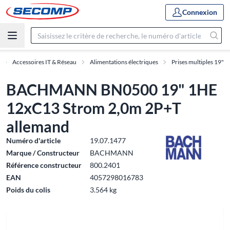
Connexion
Accessoires IT & Réseau
Alimentations électriques
Prises multiples 19"
BACHMANN BN0500 19" 1HE
12xC13 Strom 2,0m 2P+T
allemand
Numéro d'article
19.07.1477
Marque / Constructeur
BACHMANN
Référence constructeur
800.2401
EAN
4057298016783
Poids du colis
3.564 kg