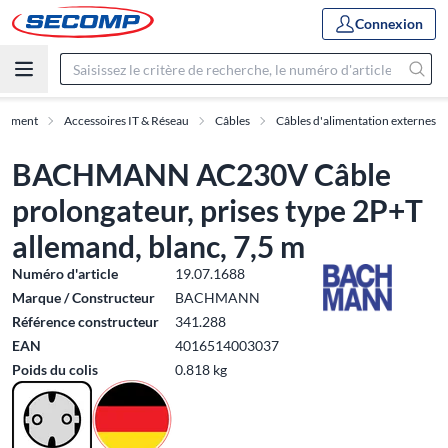
Connexion
rtiment
Accessoires IT & Réseau
Câbles
Câbles d'alimentation externes
BACHMANN AC230V Câble
prolongateur, prises type 2P+T
allemand, blanc, 7,5 m
Numéro d'article
19.07.1688
Marque / Constructeur
BACHMANN
Référence constructeur
341.288
EAN
4016514003037
Poids du colis
0.818 kg