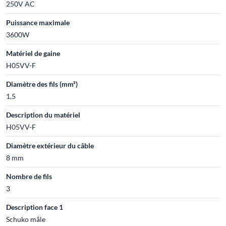
250V AC
Puissance maximale
3600W
Matériel de gaine
H05VV-F
Diamètre des fils (mm²)
1,5
Description du matériel
H05VV-F
Diamètre extérieur du câble
8 mm
Nombre de fils
3
Description face 1
Schuko mâle