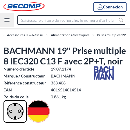
Connexion
Accessoires IT & Réseau
Alimentations électriques
Prises multiples 19"
BACHMANN 19" Prise multiple
8 IEC320 C13 F avec 2P+T, noir
Numéro d'article
19.07.1174
Marque / Constructeur
BACHMANN
Référence constructeur
333.408
EAN
4016514014514
Poids du colis
0.861 kg