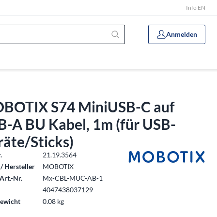
Info EN
Anmelden
BOTIX S74 MiniUSB-C auf
B-A BU Kabel, 1m (für USB-
äte/Sticks)
.
21.19.3564
/ Hersteller
MOBOTIX
Art.-Nr.
Mx-CBL-MUC-AB-1
4047438037129
ewicht
0.08 kg