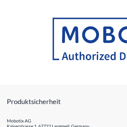
Produktsicherheit
Mobotix AG
Kaiserstrasse 1, 67722 Langmeil, Germany