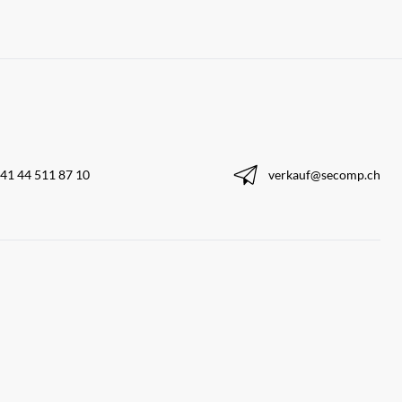
41 44 511 87 10
verkauf@secomp.ch