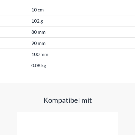
10 cm
102 g
80 mm
90 mm
100 mm
0.08 kg
Kompatibel mit