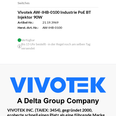
Switches
Vivotek AW-IHB-0100 Industrie PoE BT
Injektor 90W
Artikel-Nr.:
21.19.3969
Herst.-Art.-Nr.:
AW-IHB-0100
Verfügbar
Bis 15 Uhr bestellt - in der Regel noch am selben Tag
versendet
VIVOTEK INC. (TAIEX: 3454), gegründet 2000,
eroberte schnell einen Platz als eine führende Marke