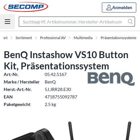
Anmelden
Start
Sortiment
Professional AV
Multimedia
Präsentationssysteme
BenQ Instashow VS10 Button
Kit, Präsentationssystem
Art.-Nr.
05.42.5167
Marke / Hersteller
BenQ
Herst.-Art.-Nr.
5J.JRR28.E30
EAN
4718755092787
Paketgewicht
2.5 kg