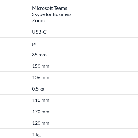
Microsoft Teams
Skype for Business
Zoom
USB-C
ja
85 mm
150 mm
106 mm
0.5 kg
110 mm
170 mm
120 mm
1 kg