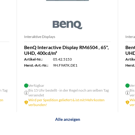
Interaktive Displays
Intera
BenQ Interactive Display RM6504 , 65",
BenQ
UHD, 400cd/m²
UHD
Artikel-Nr.:
05.42.5153
Artike
Herst.-Art.-Nr.:
9H.F9ATK.DE1
Herst.
Verfügbar
Ver
n Tag
Bis 15 Uhr bestellt - in der Regel noch am selben Tag
Bis
versendet
ver
ten
Wird per Spedition geliefert & ist mit Mehrkosten
Wir
verbunden!
ve
Alle anzeigen