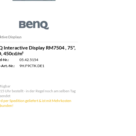
ktive Displays
 Interactive Display RM7504 , 75",
, 450cd/m²
l-Nr.:
05.42.5154
-Art.-Nr.:
9H.F9CTK.DE1
fügbar
 15 Uhr bestellt - in der Regel noch am selben Tag
sendet
d per Spedition geliefert & ist mit Mehrkosten
rbunden!