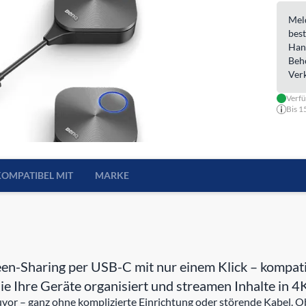
Meld
best
Han
Beh
Ver
Verf
Bis 1
KOMPATIBEL MIT
MARKE
reen-Sharing per USB-C mit nur einem Klick – komp
 Ihre Geräte organisiert und streamen Inhalte in 4K
e zuvor – ganz ohne komplizierte Einrichtung oder störende Kabel