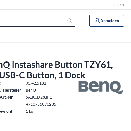
Info EN
Anmelden
nQ Instashare Button TZY61,
 USB-C Button, 1 Dock
.
05.42.5181
/ Hersteller
BenQ
Art.-Nr.
5A.K0D28.IP1
4718755096235
ewicht
1 kg