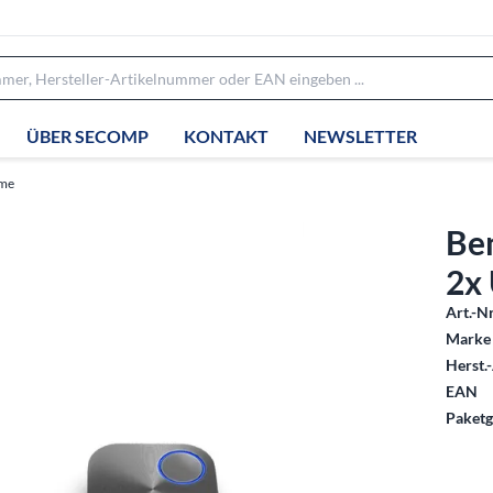
ÜBER SECOMP
KONTAKT
NEWSLETTER
eme
Be
2x
Art.-Nr
Marke 
Herst.-
EAN
Paketg