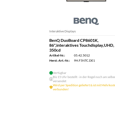
Interaktive Displays
BenQ DuoBoard CP8601K,
86",interaktives Touchdisplay,UHD,
350cd
Artikel-Nr.:
05.42.5012
Herst.-Art.-Nr.:
9H.F5NTC.DE1
Verfügbar
Bis 15 Uhr bestellt - in der Regel noch am selbe
versendet
Wird per Spedition geliefert & ist mit Mehrkos
verbunden!