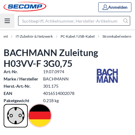
Anmelden
iment
IT-Zubehör & Netzwerk
PC-Kabel / USB-Kabel
Stromkabel extern
BACHMANN Zuleitung
H03VV-F 3G0,75
Art.-Nr.
19.07.0974
Marke / Hersteller
BACHMANN
Herst.-Art.-Nr.
301.175
EAN
4016514002078
Paketgewicht
0.218 kg