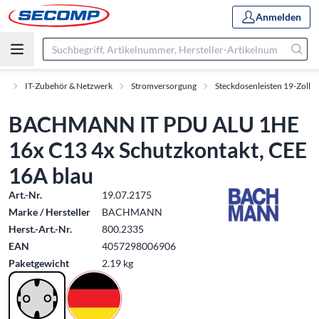
Anmelden
nt
IT-Zubehör & Netzwerk
Stromversorgung
Steckdosenleisten 19-Zoll
BACHMANN IT PDU ALU 1HE
16x C13 4x Schutzkontakt, CEE
16A blau
Art.-Nr.
19.07.2175
Marke / Hersteller
BACHMANN
Herst.-Art.-Nr.
800.2335
EAN
4057298006906
Paketgewicht
2.19 kg