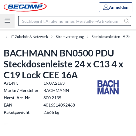
Anmelden
nt
IT-Zubehör & Netzwerk
Stromversorgung
Steckdosenleisten 19-Zoll
BACHMANN BN0500 PDU
Steckdosenleiste 24 x C13 4 x
C19 Lock CEE 16A
Art.-Nr.
19.07.2163
Marke / Hersteller
BACHMANN
Herst.-Art.-Nr.
800.2135
EAN
4016514092468
Paketgewicht
2.666 kg