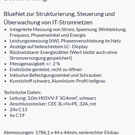
BlueNet zur Strukturierung, Steuerung und
Überwachung von IT-Stromnetzen
Integrierte Messung von Strom, Spannung, Wirkleistung,
Frequenz, Phasenwinkel und Energie
Leistungsmessung (kW), Phasenverschiebung im Netz
Anzeige auf beleuchtetem LC- Display
Rücksetzbarer Energiezähler (Wert bleibt auch ohne
Stromversorgung gespeichert)
Messgenauigkeit +/- 2 %
Endstücke genietet, nicht zu öffnen
Inklusive Befestigungswinkel und Schrauben
Kunststoff schwarz, Aluminium-Profil hellgrau
Technische Daten:
Leitung: 3,0m H05VV-F 3G4mm², schwarz
Anschlussstecker: CEE 3L+N+PE, 32A, rot
24x C13
6x C19
Abmessungen: 1786,1 x 44 x 44mm, senkrechter Einbau