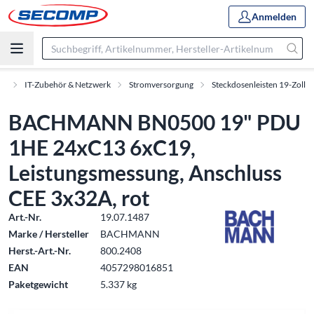
Anmelden
nt
IT-Zubehör & Netzwerk
Stromversorgung
Steckdosenleisten 19-Zoll
BACHMANN BN0500 19" PDU
1HE 24xC13 6xC19,
Leistungsmessung, Anschluss
CEE 3x32A, rot
Art.-Nr.
19.07.1487
Marke / Hersteller
BACHMANN
Herst.-Art.-Nr.
800.2408
EAN
4057298016851
Paketgewicht
5.337 kg