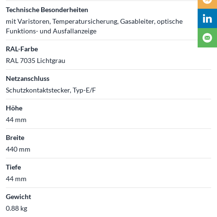
Technische Besonderheiten
mit Varistoren, Temperatursicherung, Gasableiter, optische
Funktions- und Ausfallanzeige
RAL-Farbe
RAL 7035 Lichtgrau
Netzanschluss
Schutzkontaktstecker, Typ-E/F
Höhe
44 mm
Breite
440 mm
Tiefe
44 mm
Gewicht
0.88 kg