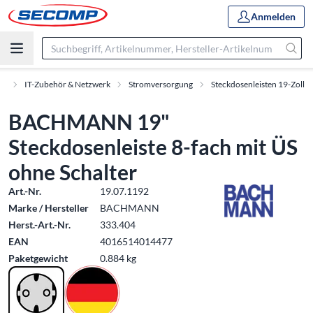
Anmelden
nt
IT-Zubehör & Netzwerk
Stromversorgung
Steckdosenleisten 19-Zoll
BACHMANN 19"
Steckdosenleiste 8-fach mit ÜS
ohne Schalter
Art.-Nr.
19.07.1192
Marke / Hersteller
BACHMANN
Herst.-Art.-Nr.
333.404
EAN
4016514014477
Paketgewicht
0.884 kg