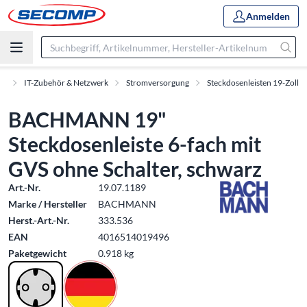
Anmelden
nt
IT-Zubehör & Netzwerk
Stromversorgung
Steckdosenleisten 19-Zoll
BACHMANN 19"
Steckdosenleiste 6-fach mit
GVS ohne Schalter, schwarz
Art.-Nr.
19.07.1189
Marke / Hersteller
BACHMANN
Herst.-Art.-Nr.
333.536
EAN
4016514019496
Paketgewicht
0.918 kg