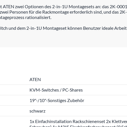
et ATEN zwei Optionen des 2-in-1U Montagesets an: das 2K-000
 zwei Personen für die Rackmontage erforderlich sind, und das 2K-00
ageprozess rationalisiert.
h und dem 2-in-1U Montageset können Benutzer ideale Arbeitspl
ATEN
KVM-Switches / PC-Shares
19"-/10"-Sonstiges Zubehör
schwarz
1x Einfachinstallation Rackschienenset 2x Klettv
Schrauben) 1x M3*5 Flachkopfschraubenset (9 Sch