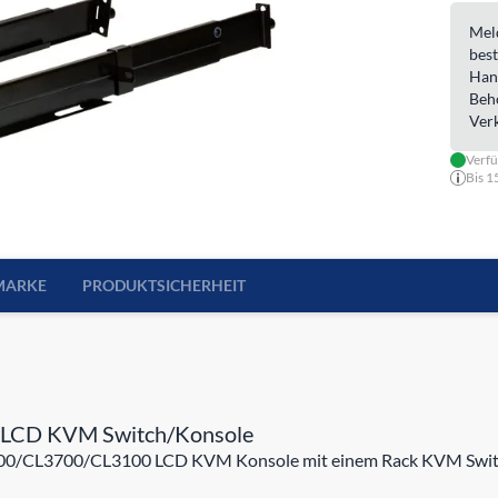
Meld
best
Han
Beh
Ver
Verf
Bis 1
MARKE
PRODUKTSICHERHEIT
ür LCD KVM Switch/Konsole
00/CL3700/CL3100 LCD KVM Konsole mit einem Rack KVM Switch in