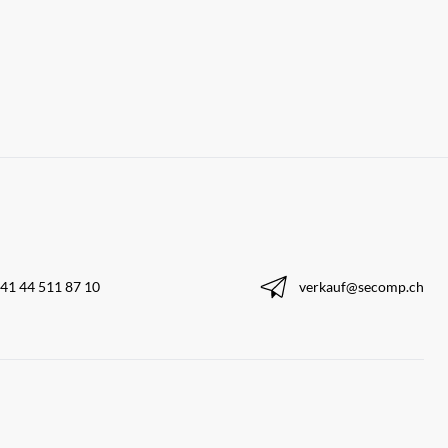
41 44 511 87 10
verkauf@secomp.ch