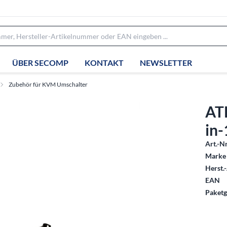
ÜBER SECOMP
KONTAKT
NEWSLETTER
Zubehör für KVM Umschalter
ATE
in
Art.-Nr
Marke 
Herst.-
EAN
Paketg