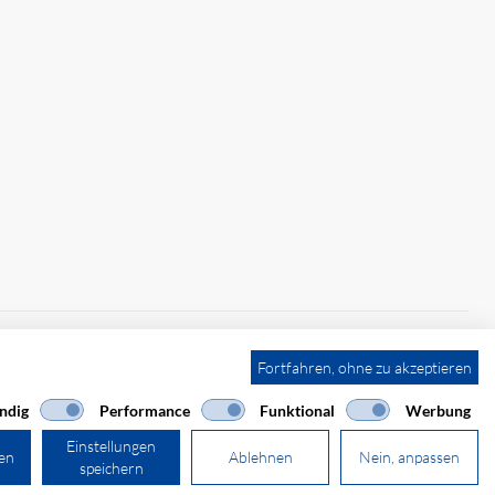
Fortfahren, ohne zu akzeptieren
ndig
Performance
Funktional
Werbung
Einstellungen
ren
Ablehnen
Nein, anpassen
speichern
powered by polynorm