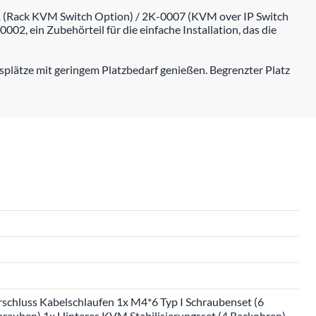
1 (Rack KVM Switch Option) / 2K-0007 (KVM over IP Switch
02, ein Zubehörteil für die einfache Installation, das die
ätze mit geringem Platzbedarf genießen. Begrenzter Platz
erschluss Kabelschlaufen 1x M4*6 Typ I Schraubenset (6
rauben) 1x Hinteres KVM Stabilisierungsset (4 Rackohren)