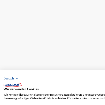
Brands
Impressum
AGB
Haftungsausschl
Deutsch
Versandkosten
Wir verwenden Cookies
Wir können diese zur Analyse unserer Besucherdaten platzieren, um unsere Webseit
Ihnen ein großartiges Webseiten-Erlebnis zu bieten. Für weitere Informationen zu 
© 2026 SECOMP AG. Alle Rechte vorbehalten.