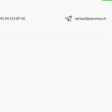
41 44 511 87 10
verkauf@secomp.ch