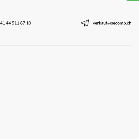
41 44 511 87 10
verkauf@secomp.ch