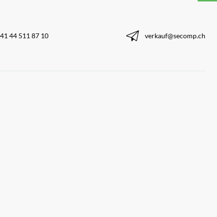
41 44 511 87 10
verkauf@secomp.ch