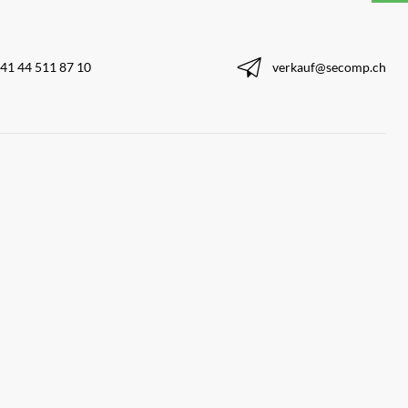
41 44 511 87 10
verkauf@secomp.ch