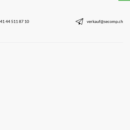
41 44 511 87 10
verkauf@secomp.ch